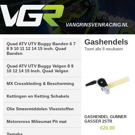
VANGRINSVENRACING.NL
Gashendels
Quad ATV UTV Buggy Banden 6 7
8 9 10 11 12 14 15 inch. Quad
Gesort
Toont alle 8 resultaten
Banden
op
nieuws
Quad ATV UTV Buggy Velgen 8 9
10 12 14 15 Inch. Quad Velgen
MX Crosskleding & Bescherming
Kettingen en Ketting Schakels
Olie Smeermiddelen Vloeistoffen
GASHENDEL GUNNER
GASSER 2STR
Motorcross Milieumat Pit mat
€
20,00
Yamaha