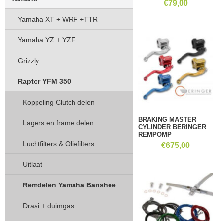
€
79,00
Yamaha XT + WRF +TTR
Yamaha YZ + YZF
Grizzly
Raptor YFM 350
Koppeling Clutch delen
BRAKING MASTER
Lagers en frame delen
CYLINDER BERINGER
REMPOMP
Luchtfilters & Oliefilters
€
675,00
Uitlaat
Remdelen Yamaha Banshee
Draai + duimgas