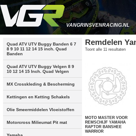
VANGRINSVENRACING.NL
Remdelen Ya
Quad ATV UTV Buggy Banden 6 7
8 9 10 11 12 14 15 inch. Quad
Gesor
Toont alle 11 resultaten
Banden
op
nieuw
Quad ATV UTV Buggy Velgen 8 9
10 12 14 15 Inch. Quad Velgen
MX Crosskleding & Bescherming
Kettingen en Ketting Schakels
Olie Smeermiddelen Vloeistoffen
MOTO MASTER VOOR
REMSCHIJF YAMAHA
Motorcross Milieumat Pit mat
RAPTOR BANSHEE
WARRIOR
Yamaha